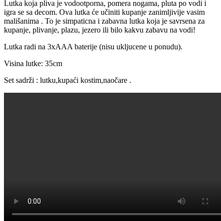
Lutka koja pliva je vodootporna, pomera nogama, pluta po vodi i
igra se sa decom. Ova lutka će učiniti kupanje zanimljivije vasim
mališanima . To je simpaticna i zabavna lutka koja je savrsena za
kupanje, plivanje, plazu, jezero ili bilo kakvu zabavu na vodi!
Lutka radi na 3xAAA baterije (nisu ukljucene u ponudu).
Visina lutke: 35cm
Set sadrži : lutku,kupaći kostim,naočare .