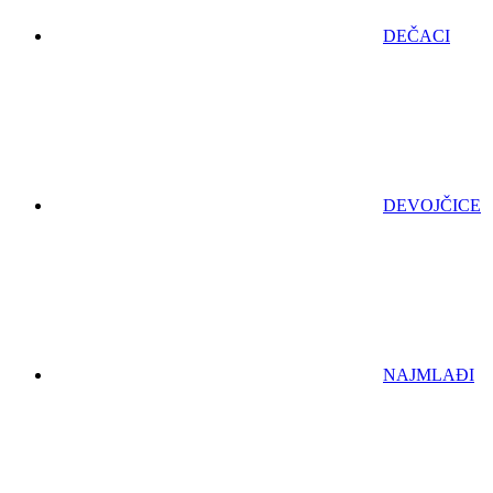
DEČACI
DEVOJČICE
NAJMLAĐI