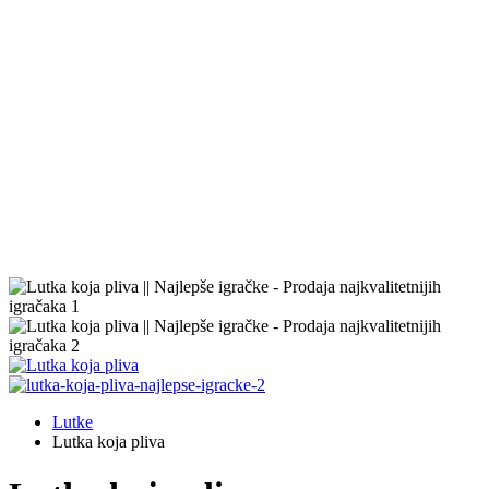
Lutke
Lutka koja pliva