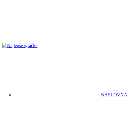
NASLOVNA