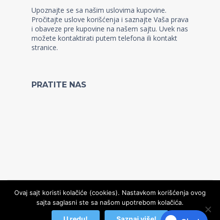
Upoznajte se sa našim uslovima kupovine.
Pročitajte uslove korišćenja i saznajte Vaša prava
i obaveze pre kupovine na našem sajtu. Uvek nas
možete kontaktirati putem telefona ili kontakt
stranice.
PRATITE NAS
Ovaj sajt koristi kolačiće (cookies). Nastavkom korišćenja ovog
sajta saglasni ste sa našom upotrebom kolačića.
© Copyright 2022, Kidz WordPress Theme
U redu!
Saznaj više!