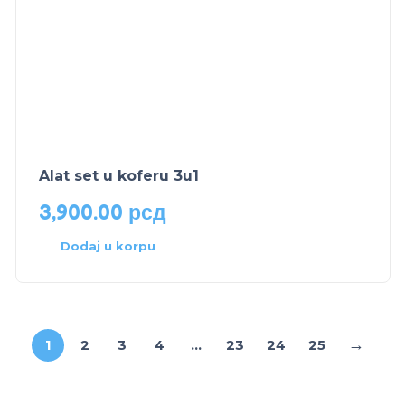
Alat set u koferu 3u1
3,900.00
рсд
Dodaj u korpu
→
1
2
3
4
…
23
24
25