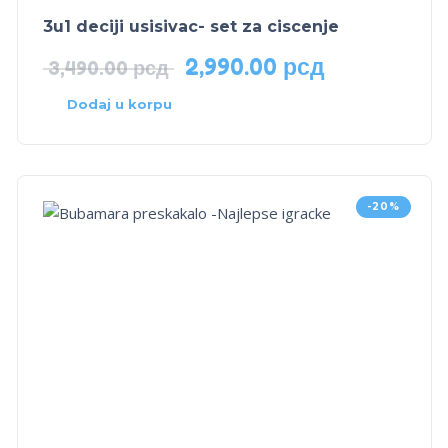
3u1 deciji usisivac- set za ciscenje
2,990.00
рсд
3,490.00
рсд
Dodaj u korpu
-20%