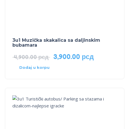
3u1 Muzička skakalica sa daljinskim
bubamara
3,900.00
рсд
4,900.00
рсд
Dodaj u korpu