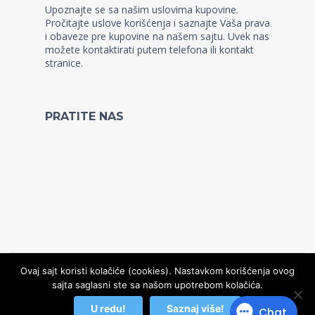
Upoznajte se sa našim uslovima kupovine.
Pročitajte uslove korišćenja i saznajte Vaša prava
i obaveze pre kupovine na našem sajtu. Uvek nas
možete kontaktirati putem telefona ili kontakt
stranice.
PRATITE NAS
Ovaj sajt koristi kolačiće (cookies). Nastavkom korišćenja ovog
sajta saglasni ste sa našom upotrebom kolačića.
© Copyright 2022, Kidz WordPress Theme
U redu!
Saznaj više!