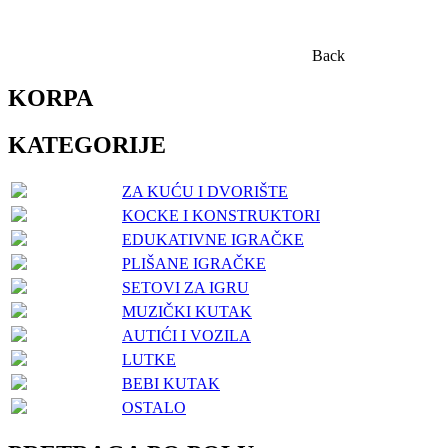
Back
KORPA
KATEGORIJE
ZA KUĆU I DVORIŠTE
KOCKE I KONSTRUKTORI
EDUKATIVNE IGRAČKE
PLIŠANE IGRAČKE
SETOVI ZA IGRU
MUZIČKI KUTAK
AUTIĆI I VOZILA
LUTKE
BEBI KUTAK
OSTALO