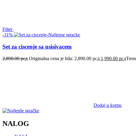
Filter
-31%
Set za ciscenje sa usisivacem
2,890.00
рсд
Originalna cena je bila: 2,890.00 рсд.
1,990.00
рсд
Trenu
Dodaj u korpu
NALOG