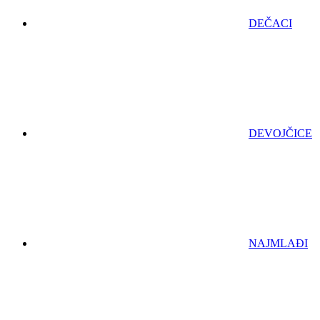
DEČACI
DEVOJČICE
NAJMLAĐI