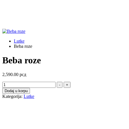
Lutke
Beba roze
Beba roze
2,590.00
рсд
Beba
-
+
roze
Dodaj u korpu
količina
Kategorija:
Lutke