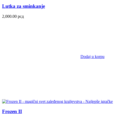
Lutka za sminkanje
2,000.00
рсд
Dodaj u korpu
Frozen II