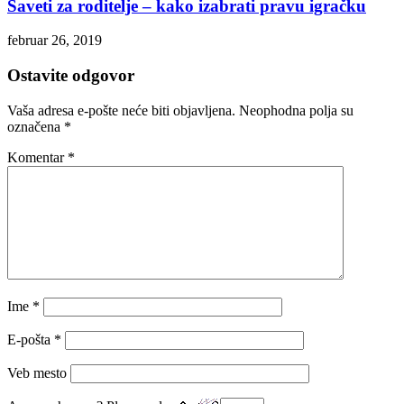
Saveti za roditelje – kako izabrati pravu igračku
februar 26, 2019
Ostavite odgovor
Vaša adresa e-pošte neće biti objavljena.
Neophodna polja su
označena
*
Komentar
*
Ime
*
E-pošta
*
Veb mesto