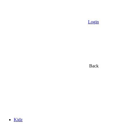
Login
Back
Kidz