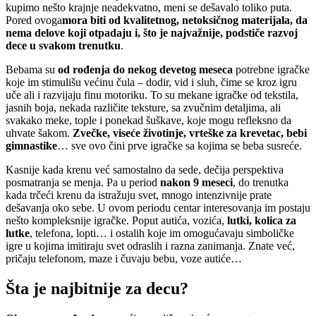
kupimo nešto krajnje neadekvatno, meni se dešavalo toliko puta.
Pored ovoga
mora biti od kvalitetnog, netoksičnog materijala, da
nema delove koji otpadaju i, što je najvažnije, podstiče razvoj
dece u svakom trenutku
.
Bebama su
od rođenja do nekog devetog meseca
potrebne igračke
koje im stimulišu većinu čula – dodir, vid i sluh, čime se kroz igru
uče ali i razvijaju finu motoriku. To su mekane igračke od tekstila,
jasnih boja, nekada različite teksture, sa zvučnim detaljima, ali
svakako meke, tople i ponekad šuškave, koje mogu refleksno da
uhvate šakom.
Zvečke, viseće životinje, vrteške za krevetac, bebi
gimnastike
… sve ovo čini prve igračke sa kojima se beba susreće.
Kasnije kada krenu već samostalno da sede, dečija perspektiva
posmatranja se menja. Pa u period
nakon 9 meseci
, do trenutka
kada trčeći krenu da istražuju svet, mnogo intenzivnije prate
dešavanja oko sebe. U ovom periodu centar interesovanja im postaju
nešto kompleksnije igračke. Poput autića, vozića,
lutki, kolica za
lutke
, telefona, lopti… i ostalih koje im omogućavaju simboličke
igre u kojima imitiraju svet odraslih i razna zanimanja. Znate već,
pričaju telefonom, maze i čuvaju bebu, voze autiće…
Šta je najbitnije za decu?