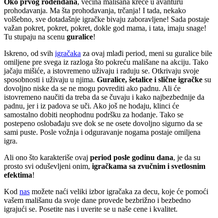
Oko prvog rođendana
, većina mališana kreće u avanturu
prohodavanja. Ma šta prohodavanja, trčanja! I tada, nekako
volšebno, sve dotadašnje igračke bivaju zaboravljene! Sada postaje
važan pokret, pokret, pokret, dokle god mama, i tata, imaju snage!
Tu stupaju na scenu
guralice
!
Iskreno, od svih
igračaka
za ovaj mlađi period, meni su guralice bile
omiljene pre svega iz razloga što pokreću mališane na akciju. Tako
jačaju mišiće, a istovremeno uživaju i raduju se. Otkrivaju svoje
sposobnosti i uživaju u njima.
Guralice, šetalice i slične igračke
su
dovoljno niske da se ne mogu povrediti ako padnu. Ali će
istovremeno naučiti da treba da se čuvaju i kako najbezbednije da
padnu, jer i iz padova se uči. Ako još ne hodaju, klinci će
samostalno dobiti neophodnu podršku za hodanje. Tako se
postepeno oslobađaju sve dok se ne osete dovoljno sigurno da se
sami puste. Posle vožnja i odguravanje nogama postaje omiljena
igra.
Ali ono što karakteriše ovaj
period posle godinu dana
, je da su
prosto svi oduševljeni onim,
igračkama sa zvučnim i svetlosnim
efektima
!
Kod
nas
možete naći veliki izbor igračaka za decu, koje će pomoći
vašem mališanu da svoje dane provede bezbrižno i bezbedno
igrajući se. Posetite nas i uverite se u naše cene i kvalitet.