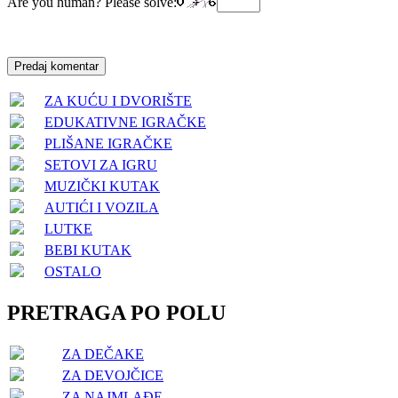
Are you human? Please solve:
ZA KUĆU I DVORIŠTE
EDUKATIVNE IGRAČKE
PLIŠANE IGRAČKE
SETOVI ZA IGRU
MUZIČKI KUTAK
AUTIĆI I VOZILA
LUTKE
BEBI KUTAK
OSTALO
PRETRAGA PO POLU
ZA DEČAKE
ZA DEVOJČICE
ZA NAJMLAĐE