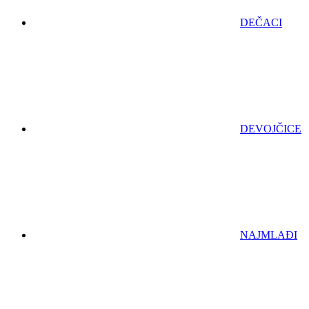
DEČACI
DEVOJČICE
NAJMLAĐI