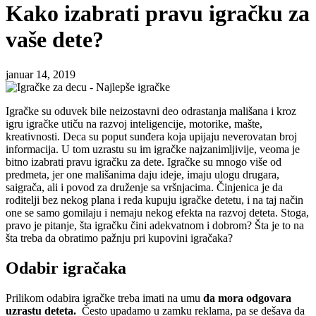
Kako izabrati pravu igračku za
vaše dete?
januar 14, 2019
Igračke su oduvek bile neizostavni deo odrastanja mališana i kroz
igru igračke utiču na razvoj inteligencije, motorike, mašte,
kreativnosti. Deca su poput sunđera koja upijaju neverovatan broj
informacija. U tom uzrastu su im igračke najzanimljivije, veoma je
bitno izabrati pravu igračku za dete. Igračke su mnogo više od
predmeta, jer one mališanima daju ideje, imaju ulogu drugara,
saigrača, ali i povod za druženje sa vršnjacima. Činjenica je da
roditelji bez nekog plana i reda kupuju igračke detetu, i na taj način
one se samo gomilaju i nemaju nekog efekta na razvoj deteta. Stoga,
pravo je pitanje, šta igračku čini adekvatnom i dobrom? Šta je to na
šta treba da obratimo pažnju pri kupovini igračaka?
Odabir igračaka
Prilikom odabira igračke treba imati na umu
da mora odgovara
uzrastu deteta.
Često upadamo u zamku reklama, pa se dešava da