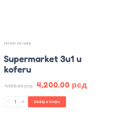
SETOVI ZA IGRU
Supermarket 3u1 u
koferu
4,200.00
рсд
4,500.00
рсд
-
+
Dodaj u korpu