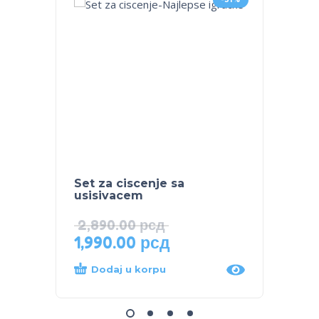
Set za ciscenje sa
Taran
usisivacem
upravl
2,890.00
рсд
1,990.00
рсд
2,98
Dodaj u korpu
Dod