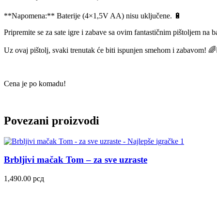
**Napomena:** Baterije (4×1,5V AA) nisu uključene. 🔋
Pripremite se za sate igre i zabave sa ovim fantastičnim pištoljem na 
Uz ovaj pištolj, svaki trenutak će biti ispunjen smehom i zabavom! 🌈
Cena je po komadu!
Povezani proizvodi
Brbljivi mačak Tom – za sve uzraste
1,490.00
рсд