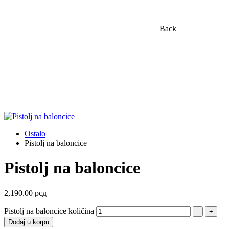
Back
Ostalo
Pistolj na baloncice
Pistolj na baloncice
2,190.00
рсд
Pistolj na baloncice količina
-
+
Dodaj u korpu