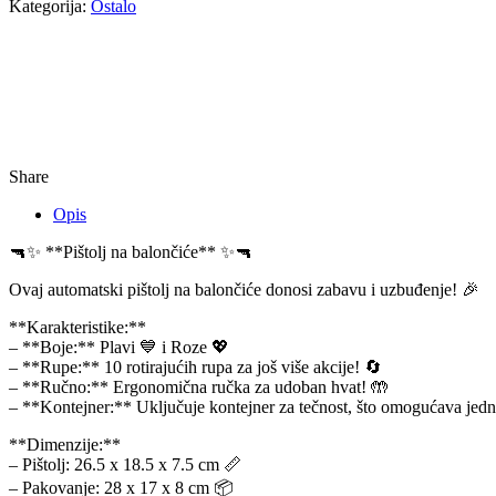
Kategorija:
Ostalo
Share
Opis
🔫✨ **Pištolj na balončiće** ✨🔫
Ovaj automatski pištolj na balončiće donosi zabavu i uzbuđenje! 🎉
**Karakteristike:**
– **Boje:** Plavi 💙 i Roze 💖
– **Rupe:** 10 rotirajućih rupa za još više akcije! 🔄
– **Ručno:** Ergonomična ručka za udoban hvat! 🤲
– **Kontejner:** Uključuje kontejner za tečnost, što omogućava jed
**Dimenzije:**
– Pištolj: 26.5 x 18.5 x 7.5 cm 📏
– Pakovanje: 28 x 17 x 8 cm 📦