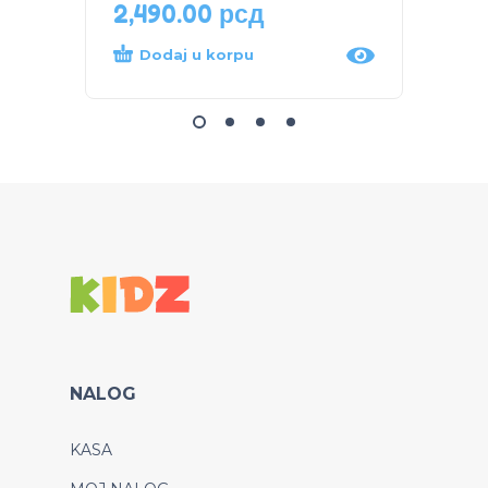
2,490.00
рсд
4,90
Dodaj u korpu
Dod
NALOG
KASA