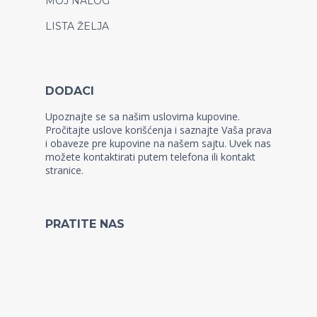
MOJ NALOG
LISTA ŽELJA
DODACI
Upoznajte se sa našim uslovima kupovine.
Pročitajte uslove korišćenja i saznajte Vaša prava
i obaveze pre kupovine na našem sajtu. Uvek nas
možete kontaktirati putem telefona ili kontakt
stranice.
PRATITE NAS