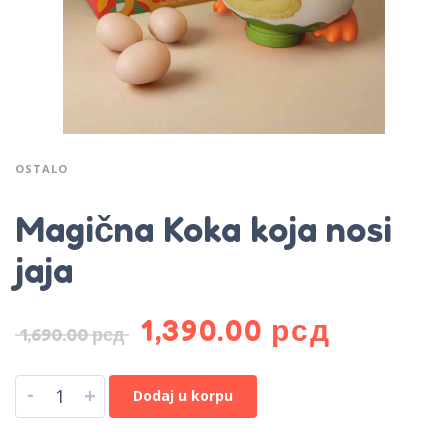
OSTALO
Magična Koka koja nosi
jaja
1,390.00
рсд
1,690.00
рсд
-
+
Dodaj u korpu