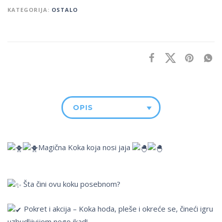
KATEGORIJA:
OSTALO
OPIS
Magična Koka koja nosi jaja
Šta čini ovu koku posebnom?
Pokret i akcija – Koka hoda, pleše i okreće se, čineći igru
uzbudljivijom nego ikad!