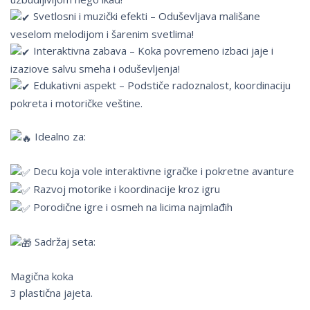
Svetlosni i muzički efekti – Oduševljava mališane
veselom melodijom i šarenim svetlima!
Interaktivna zabava – Koka povremeno izbaci jaje i
izaziove salvu smeha i oduševljenja!
Edukativni aspekt – Podstiče radoznalost, koordinaciju
pokreta i motoričke veštine.
Idealno za:
Decu koja vole interaktivne igračke i pokretne avanture
Razvoj motorike i koordinacije kroz igru
Porodične igre i osmeh na licima najmlađih
Sadržaj seta:
Magična koka
3 plastična jajeta.