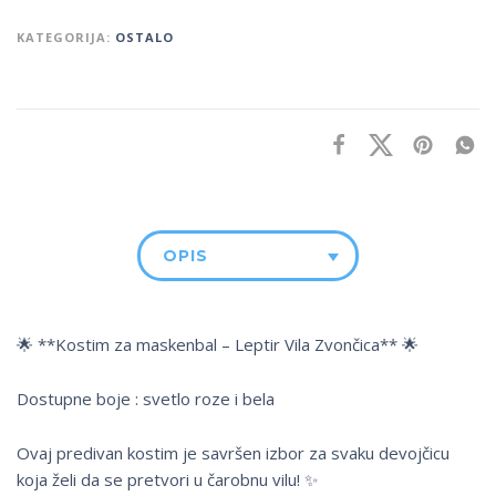
KATEGORIJA:
OSTALO
OPIS
🌟 **Kostim za maskenbal – Leptir Vila Zvončica** 🌟
Dostupne boje : svetlo roze i bela
Ovaj predivan kostim je savršen izbor za svaku devojčicu
koja želi da se pretvori u čarobnu vilu! ✨