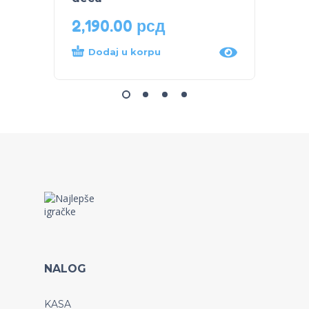
2,190.00
рсд
1,49
Dodaj u korpu
Dod
NALOG
KASA