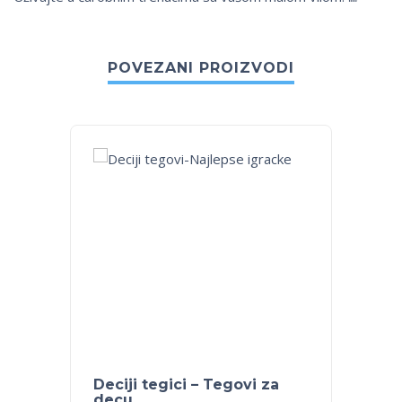
POVEZANI PROIZVODI
Deciji tegici – Tegovi za
Svemi
decu
zvezd