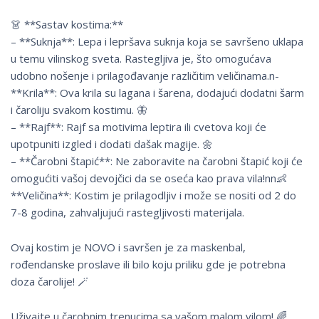
👗 **Sastav kostima:**
– **Suknja**: Lepa i lepršava suknja koja se savršeno uklapa
u temu vilinskog sveta. Rastegljiva je, što omogućava
udobno nošenje i prilagođavanje različitim veličinama.n-
**Krila**: Ova krila su lagana i šarena, dodajući dodatni šarm
i čaroliju svakom kostimu. 🦋
– **Rajf**: Rajf sa motivima leptira ili cvetova koji će
upotpuniti izgled i dodati dašak magije. 🌼
– **Čarobni štapić**: Ne zaboravite na čarobni štapić koji će
omogućiti vašoj devojčici da se oseća kao prava vila!nn👶
**Veličina**: Kostim je prilagodljiv i može se nositi od 2 do
7-8 godina, zahvaljujući rastegljivosti materijala.
Ovaj kostim je NOVO i savršen je za maskenbal,
rođendanske proslave ili bilo koju priliku gde je potrebna
doza čarolije! 🪄
Uživajte u čarobnim trenucima sa vašom malom vilom! 🌈