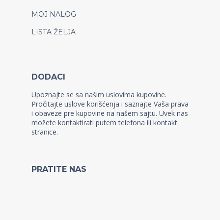
MOJ NALOG
LISTA ŽELJA
DODACI
Upoznajte se sa našim uslovima kupovine.
Pročitajte uslove korišćenja i saznajte Vaša prava
i obaveze pre kupovine na našem sajtu. Uvek nas
možete kontaktirati putem telefona ili kontakt
stranice.
PRATITE NAS