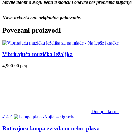
Stavite udobno svoju bebu u stolicu i obavite bez problema kupanje be
Novo nekorisceno originalno pakovanje.
Povezani proizvodi
Vibrirajuća muzička ležaljka
4,900.00
рсд
Dodaj u korpu
-14%
Rotirajuca lampa zvezdano nebo -plava