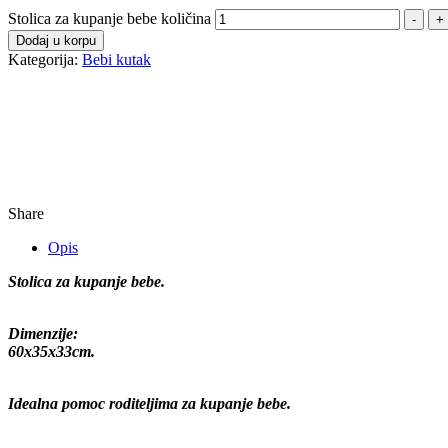
Stolica za kupanje bebe količina
-
+
Dodaj u korpu
Kategorija:
Bebi kutak
Share
Opis
Stolica za kupanje bebe.
Dimenzije:
60x35x33cm.
Idealna pomoc roditeljima za kupanje bebe.