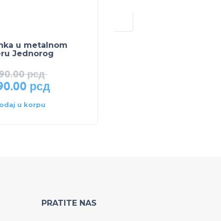
nka u metalnom
Mini Maus ranac
eru Jednorog
690.00
рсд
90.00
рсд
1,690.00
рсд
odaj u korpu
Dodaj u korpu
PRATITE NAS
a