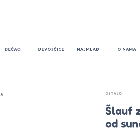
DEČACI
DEVOJČICE
NAJMLAĐI
O NAMA
OSTALO
Šlauf 
od sun