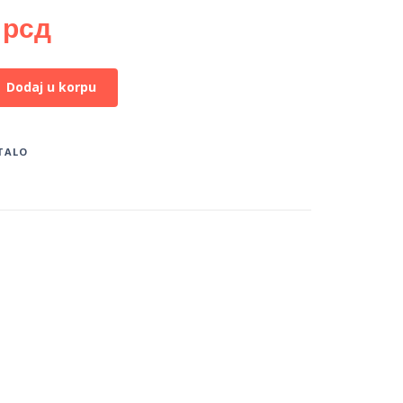
0
рсд
Dodaj u korpu
TALO