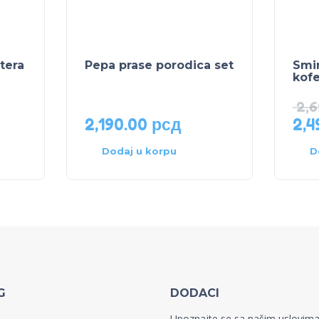
tera
Pepa prase porodica set
Smi
kof
2,
2,190.00
рсд
2,4
Dodaj u korpu
D
G
DODACI
Upoznajte se sa našim uslovim