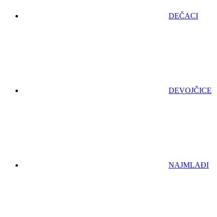
DEČACI
DEVOJČICE
NAJMLAĐI