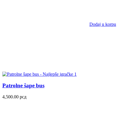
Dodaj u korpu
Patrolne šape bus
4,500.00
рсд