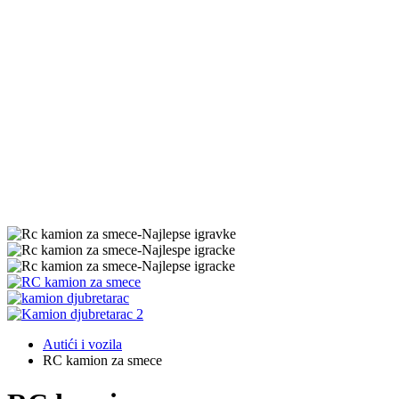
Autići i vozila
RC kamion za smece