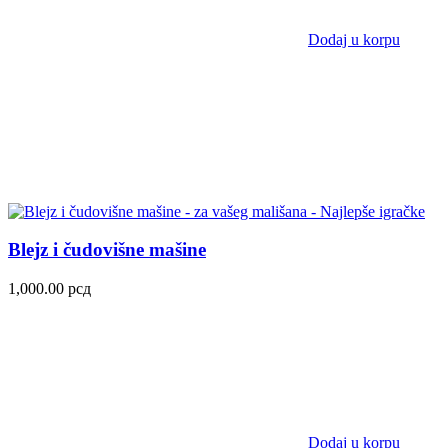
Dodaj u korpu
Blejz i čudovišne mašine
1,000.00
рсд
Dodaj u korpu