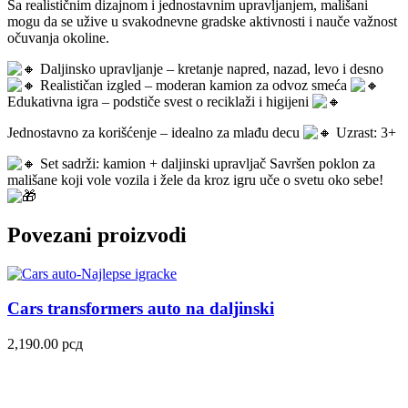
Sa realističnim dizajnom i jednostavnim upravljanjem, mališani
mogu da se užive u svakodnevne gradske aktivnosti i nauče važnost
očuvanja okoline.
Daljinsko upravljanje – kretanje napred, nazad, levo i desno
Realističan izgled – moderan kamion za odvoz smeća
Edukativna igra – podstiče svest o reciklaži i higijeni
Jednostavno za korišćenje – idealno za mlađu decu
Uzrast: 3+
Set sadrži: kamion + daljinski upravljač Savršen poklon za
mališane koji vole vozila i žele da kroz igru uče o svetu oko sebe!
Povezani proizvodi
Cars transformers auto na daljinski
2,190.00
рсд