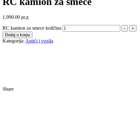
RC kamion za smece
1,990.00
рсд
RC kamion za smece količina
-
+
Dodaj u korpu
Kategorija:
Autići i vozila
Share