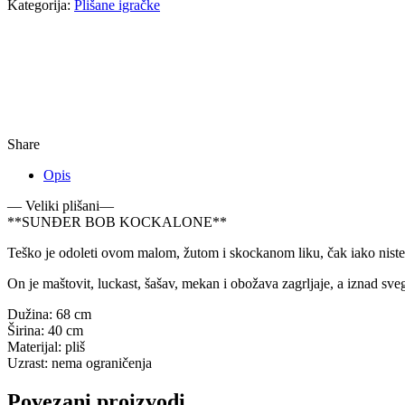
Kategorija:
Plišane igračke
Share
Opis
— Veliki plišani—
**
SUNĐER BOB KOCKALONE**
Teško je odoleti ovom malom, žutom i skockanom liku, čak iako niste 
On je maštovit, luckast, šašav, mekan i obožava zagrljaje, a iznad sve
Dužina: 68 cm
Širina: 40 cm
Materijal: pliš
Uzrast: nema ograničenja
Povezani proizvodi