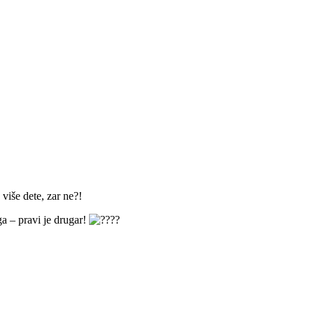
više dete, zar ne?!
ga – pravi je drugar!