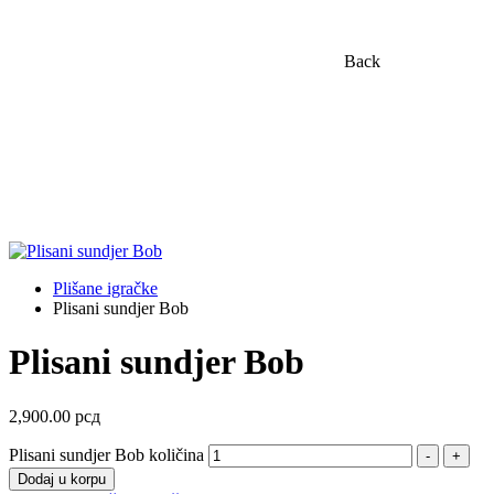
Back
Plišane igračke
Plisani sundjer Bob
Plisani sundjer Bob
2,900.00
рсд
Plisani sundjer Bob količina
-
+
Dodaj u korpu