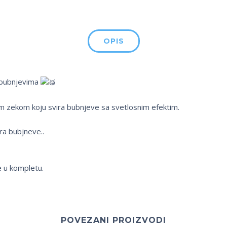
OPIS
 bubnjevima
sim zekom koju svira bubnjeve sa svetlosnim efektim.
ira bubjneve..
e u kompletu.
POVEZANI PROIZVODI