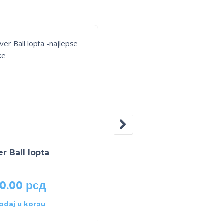
r Ball lopta
Drvena edukativna
tabla
90.00
рсд
2,390.00
рсд
odaj u korpu
Dodaj u korpu