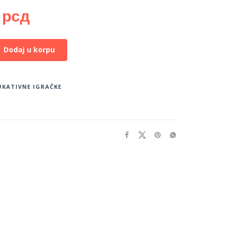
0
рсд
Dodaj u korpu
UKATIVNE IGRAČKE