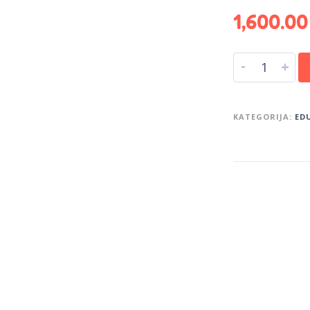
1,600.0
-
+
KATEGORIJA:
ED