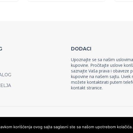
G
DODACI
Upoznajte se sa našim uslovim
kupovine. Pročitajte uslove koriš
saznajte Vaša prava i obaveze p
ALOG
kupovine na našem sajtu. Uvek 
možete kontaktirati putem telefo
ŽELJA
kontakt stranice.
astavkom korišćenja ovog sajta saglasni ste sa našom upotrebom kolačića.