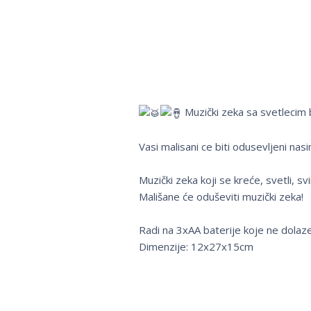
Muzički zeka sa svetlecim
Vasi malisani ce biti odusevljeni na
Muzički zeka koji se kreće, svetli, sv
Mališane će oduševiti muzički zeka!
Radi na 3xAA baterije koje ne dolaz
Dimenzije: 12x27x15cm