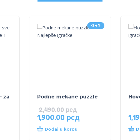
-24%
– za
Podne mekane puzzle
Hove
2,490.00
рсд
1,900.00
рсд
1,1
Dodaj u korpu
D