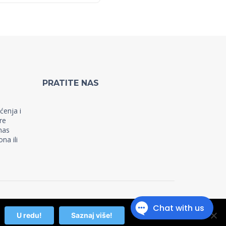
PRATITE NAS
a
ćenja i
re
nas
na ili
U redu!
Saznaj više!