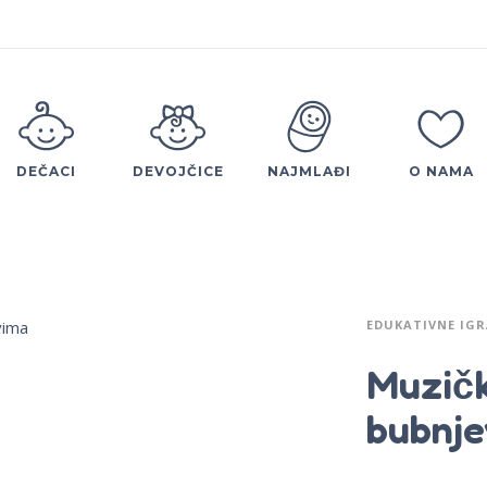
DEČACI
DEVOJČICE
NAJMLAĐI
O NAMA
EDUKATIVNE IGR
Muzičk
bubnj