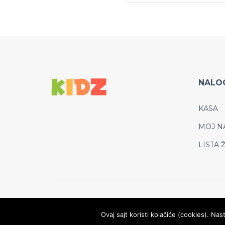
NALO
KASA
MOJ N
LISTA 
© Copyright 2022, Kidz WordPress Theme
Ovaj sajt koristi kolačiće (cookies). N