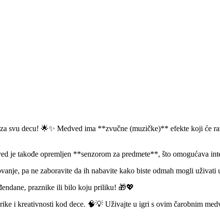
a svu decu! 🌟✨ Medved ima **zvučne (muzičke)** efekte koji će razvese
dved je takođe opremljen **senzorom za predmete**, što omogućava int
nje, pa ne zaboravite da ih nabavite kako biste odmah mogli uživati u
endane, praznike ili bilo koju priliku! 🎁💖
orike i kreativnosti kod dece. 🧠💡 Uživajte u igri s ovim čarobnim me