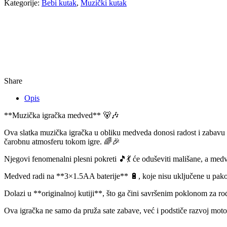
Kategorije:
Bebi kutak
,
Muzički kutak
Share
Opis
**Muzička igračka medved** 🐻🎶
Ova slatka muzička igračka u obliku medveda donosi radost i zabavu z
čarobnu atmosferu tokom igre. 🌈🎉
Njegovi fenomenalni plesni pokreti 🎵💃 će oduševiti mališane, a me
Medved radi na **3×1.5AA baterije** 🔋, koje nisu uključene u pakova
Dolazi u **originalnoj kutiji**, što ga čini savršenim poklonom za rođ
Ova igračka ne samo da pruža sate zabave, već i podstiče razvoj mot