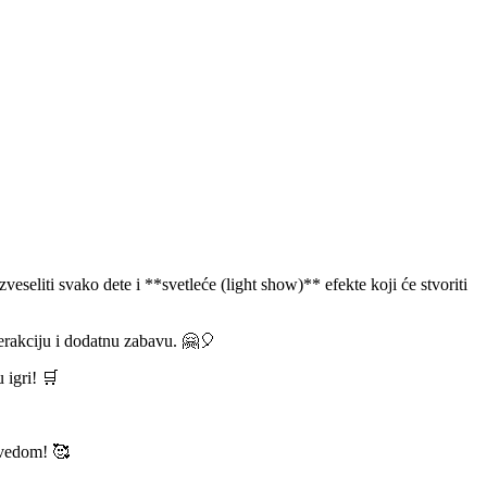
liti svako dete i **svetleće (light show)** efekte koji će stvoriti
erakciju i dodatnu zabavu. 🤗🎈
 igri! 🛒
dvedom! 🥰