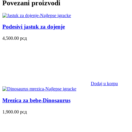
Povezani proizvodi
Podesivi jastuk za dojenje
4,500.00
рсд
Dodaj u korpu
Mrezica za bebe-Dinosaurus
1,900.00
рсд