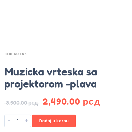
BEBI KUTAK
Muzicka vrteska sa
projektorom -plava
2,490.00
рсд
3,500.00
рсд
-
+
Dodaj u korpu