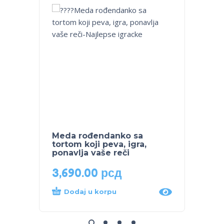
Meda rođendanko sa
Muzic
tortom koji peva, igra,
ponavlja vaše reči
3,690.00
рсд
3,50
Dodaj u korpu
Dod