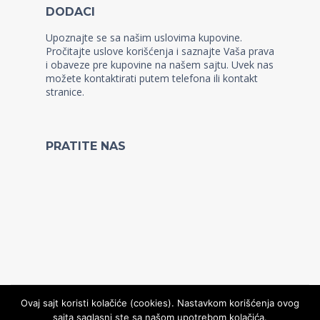
DODACI
Upoznajte se sa našim uslovima kupovine.
Pročitajte uslove korišćenja i saznajte Vaša prava
i obaveze pre kupovine na našem sajtu. Uvek nas
možete kontaktirati putem telefona ili kontakt
stranice.
PRATITE NAS
Ovaj sajt koristi kolačiće (cookies). Nastavkom korišćenja ovog
sajta saglasni ste sa našom upotrebom kolačića.