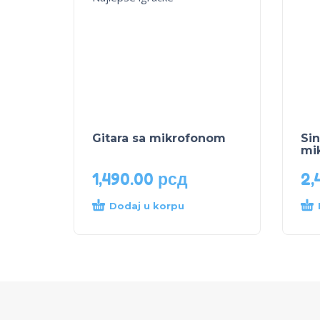
Gitara sa mikrofonom
Sin
mi
1,490.00
рсд
2,
Dodaj u korpu