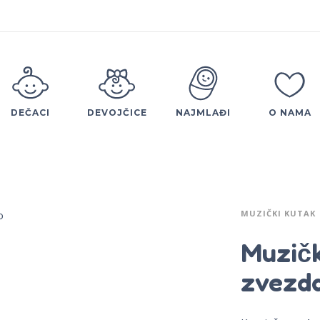
DEČACI
DEVOJČICE
NAJMLAĐI
O NAMA
MUZIČKI KUTAK
Muzičk
zvezd