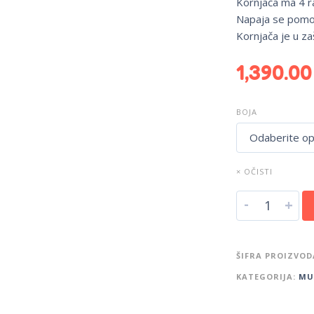
Kornjača ma 4 r
Napaja se pomoć
Kornjača je u zašt
1,390.0
BOJA
× OČISTI
-
+
ŠIFRA PROIZVOD
KATEGORIJA:
MU