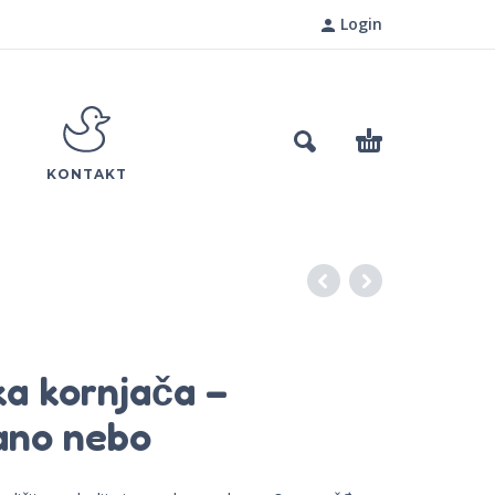
Login
KONTAKT
a kornjača –
ano nebo