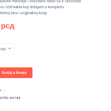
azličite melodije i zvezdano nebo sa 8 sazvežđa.
u USB kabla koji dobijate u kompletu.
itnoj kesi i originalnoj kutiji.
0
рсд
Dodaj u korpu
A:
-
ZIČKI KUTAK