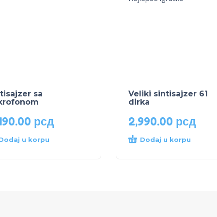
tisajzer sa
Veliki sintisajzer 61
krofonom
dirka
490.00
рсд
2,990.00
рсд
Dodaj u korpu
Dodaj u korpu