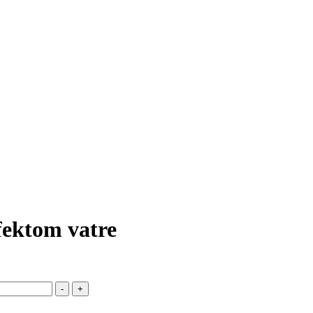
fektom vatre
-
+