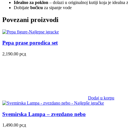
Idealno za poklon
– dolazi u originalnoj kutiji koja je idealna
Dobijate
bočicu
za sipanje vode
Povezani proizvodi
Pepa prase porodica set
2,190.00
рсд
Dodaj u korpu
Svemirska Lampa – zvezdano nebo
1,490.00
рсд