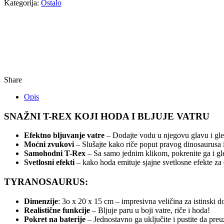
Kategorija:
Ostalo
Share
Opis
SNAŽNI T-REX KOJI HODA I BLJUJE VATRU
Efektno bljuvanje vatre
– Dodajte vodu u njegovu glavu i gleda
Moćni zvukovi
– Slušajte kako riče poput pravog dinosaurusa
Samohodni T-Rex
– Sa samo jednim klikom, pokrenite ga i gle
Svetlosni efekti
– kako hoda emituje sjajne svetlosne efekte za 
TYRANOSAURUS:
Dimenzije
: 3o x 20 x 15 cm – impresivna veličina za istinski do
Realistične funkcije
– Bljuje paru u boji vatre, riče i hoda!
Pokret na baterije
– Jednostavno ga uključite i pustite da pre