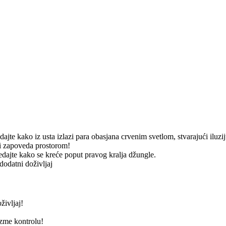
jte kako iz usta izlazi para obasjana crvenim svetlom, stvarajući iluzij
 i zapoveda prostorom!
dajte kako se kreće poput pravog kralja džungle.
dodatni doživljaj
življaj!
uzme kontrolu!