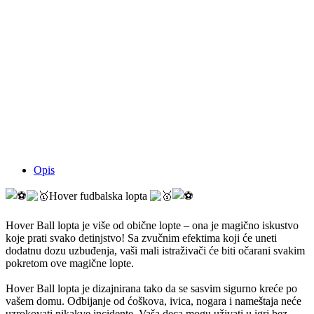
Opis
Hover fudbalska lopta
Hover Ball lopta je više od obične lopte – ona je magično iskustvo
koje prati svako detinjstvo! Sa zvučnim efektima koji će uneti
dodatnu dozu uzbuđenja, vaši mali istraživači će biti očarani svakim
pokretom ove magične lopte.
Hover Ball lopta je dizajnirana tako da se sasvim sigurno kreće po
vašem domu. Odbijanje od ćoškova, ivica, nogara i nameštaja neće
uzrokovati nikakve incidente. Vaša deca mogu uživati u igri bez