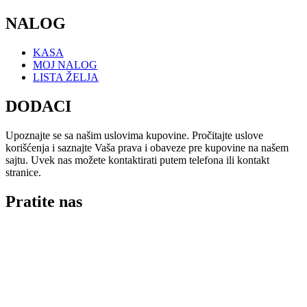
NALOG
KASA
MOJ NALOG
LISTA ŽELJA
DODACI
Upoznajte se sa našim uslovima kupovine. Pročitajte uslove
korišćenja i saznajte Vaša prava i obaveze pre kupovine na našem
sajtu. Uvek nas možete kontaktirati putem telefona ili kontakt
stranice.
Pratite nas