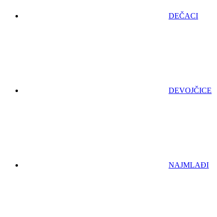
DEČACI
DEVOJČICE
NAJMLAĐI