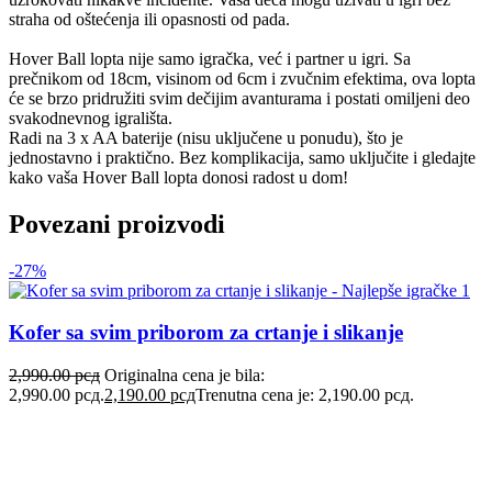
straha od oštećenja ili opasnosti od pada.
Hover Ball lopta nije samo igračka, već i partner u igri. Sa
prečnikom od 18cm, visinom od 6cm i zvučnim efektima, ova lopta
će se brzo pridružiti svim dečijim avanturama i postati omiljeni deo
svakodnevnog igrališta.
Radi na 3 x AA baterije (nisu uključene u ponudu), što je
jednostavno i praktično. Bez komplikacija, samo uključite i gledajte
kako vaša Hover Ball lopta donosi radost u dom!
Povezani proizvodi
-27%
Kofer sa svim priborom za crtanje i slikanje
2,990.00
рсд
Originalna cena je bila:
2,990.00 рсд.
2,190.00
рсд
Trenutna cena je: 2,190.00 рсд.