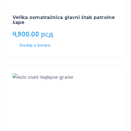
Velika osmatračnica glavni štab patrolne
šape
4,900.00
рсд
Dodaj u korpu