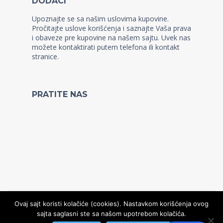
DODACI
Upoznajte se sa našim uslovima kupovine.
Pročitajte uslove korišćenja i saznajte Vaša prava
i obaveze pre kupovine na našem sajtu. Uvek nas
možete kontaktirati putem telefona ili kontakt
stranice.
PRATITE NAS
Ovaj sajt koristi kolačiće (cookies). Nastavkom korišćenja ovog
sajta saglasni ste sa našom upotrebom kolačića.
© Copyright 2022, Kidz WordPress Theme