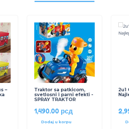
s –
Traktor sa patkicom,
2u1 
ka
svetlosni i parni efekti -
Najl
SPRAY TRAKTOR
1,490.00
рсд
2,9
Dodaj u korpu
D