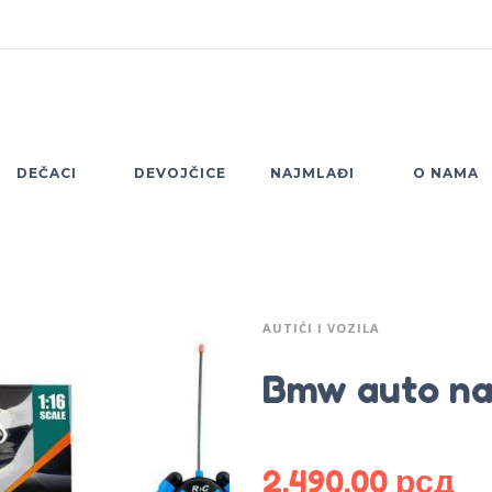
DEČACI
DEVOJČICE
NAJMLAĐI
O NAMA
AUTIĆI I VOZILA
Bmw auto na 
2,490.00
рсд