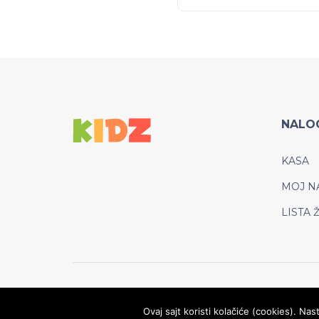
NALO
KASA
MOJ N
LISTA 
© Copyright 2022, Kidz WordPress Theme
Ovaj sajt koristi kolačiće (cookies). N