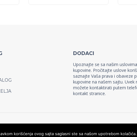
G
DODACI
Upoznajte se sa našim uslovim
kupovine. Pročitajte uslove koriš
saznajte Vaša prava i obaveze p
ALOG
kupovine na našem sajtu. Uvek 
možete kontaktirati putem telefo
ŽELJA
kontakt stranice.
astavkom korišćenja ovog sajta saglasni ste sa našom upotrebom kolačića.