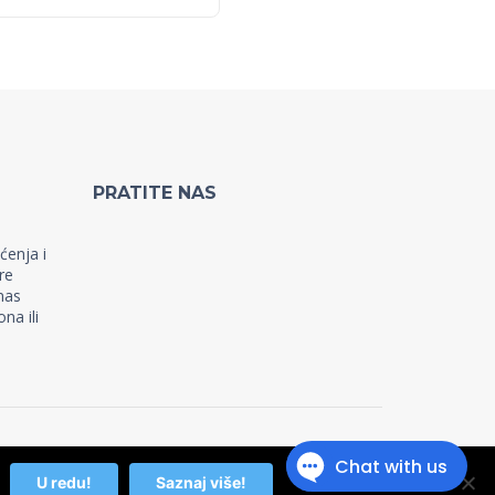
PRATITE NAS
a
ćenja i
re
nas
na ili
U redu!
Saznaj više!