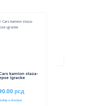
Cars kamion staza-
Buba kombi
epse igracke
transformers
90.00
рсд
2,190.00
рсд
odaj u korpu
Dodaj u korpu