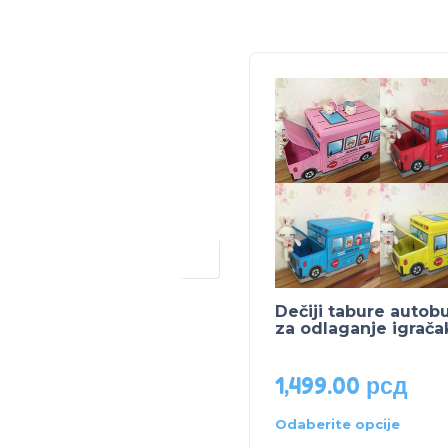
Dečiji tabure autobu
za odlaganje igrača
1,499.00
рсд
Odaberite opcije