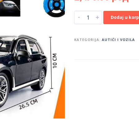
-
+
Dodaj u kor
KATEGORIJA:
AUTIĆI I VOZILA