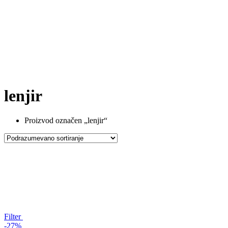
lenjir
Proizvod označen „lenjir“
Filter
-27%