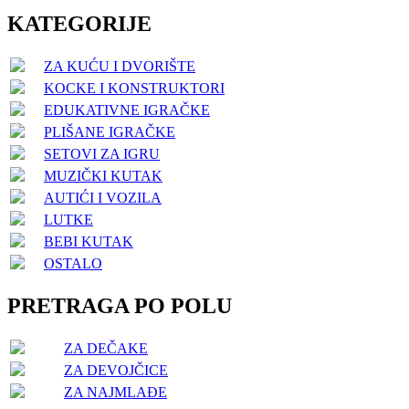
KATEGORIJE
ZA KUĆU I DVORIŠTE
KOCKE I KONSTRUKTORI
EDUKATIVNE IGRAČKE
PLIŠANE IGRAČKE
SETOVI ZA IGRU
MUZIČKI KUTAK
AUTIĆI I VOZILA
LUTKE
BEBI KUTAK
OSTALO
PRETRAGA PO POLU
ZA DEČAKE
ZA DEVOJČICE
ZA NAJMLAĐE