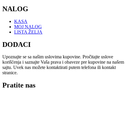
NALOG
KASA
MOJ NALOG
LISTA ŽELJA
DODACI
Upoznajte se sa našim uslovima kupovine. Pročitajte uslove
korišćenja i saznajte Vaša prava i obaveze pre kupovine na našem
sajtu. Uvek nas možete kontaktirati putem telefona ili kontakt
stranice.
Pratite nas