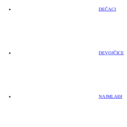
DEČACI
DEVOJČICE
NAJMLAĐI