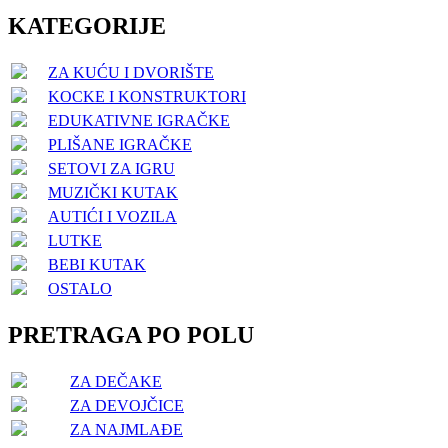
KATEGORIJE
ZA KUĆU I DVORIŠTE
KOCKE I KONSTRUKTORI
EDUKATIVNE IGRAČKE
PLIŠANE IGRAČKE
SETOVI ZA IGRU
MUZIČKI KUTAK
AUTIĆI I VOZILA
LUTKE
BEBI KUTAK
OSTALO
PRETRAGA PO POLU
ZA DEČAKE
ZA DEVOJČICE
ZA NAJMLAĐE