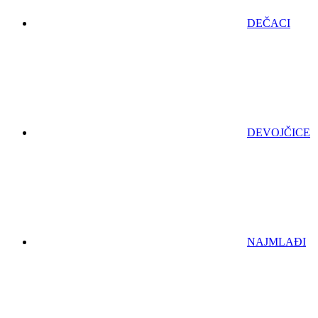
DEČACI
DEVOJČICE
NAJMLAĐI