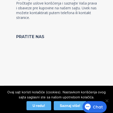
Pročitajte uslove korišćenja i saznajte Vaša prava
i obaveze pre kupovine na našem sajtu. Uvek nas
možete kontaktirati putem telefona ili kontakt
stranice.
PRATITE NAS
Ovaj sajt koristi kolačiće (cookies). Nastavkom korišćenja ovog
sajta saglasni ste sa našom upotrebom kolačića.
© Copyright 2022, Kidz WordPress Theme
U redu!
Saznaj više!