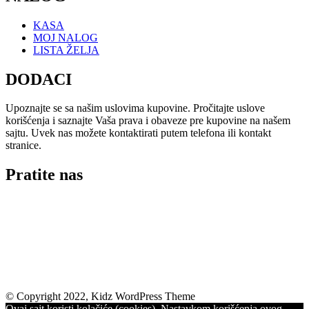
KASA
MOJ NALOG
LISTA ŽELJA
DODACI
Upoznajte se sa našim uslovima kupovine. Pročitajte uslove
korišćenja i saznajte Vaša prava i obaveze pre kupovine na našem
sajtu. Uvek nas možete kontaktirati putem telefona ili kontakt
stranice.
Pratite nas
© Copyright 2022, Kidz WordPress Theme
Ovaj sajt koristi kolačiće (cookies). Nastavkom korišćenja ovog