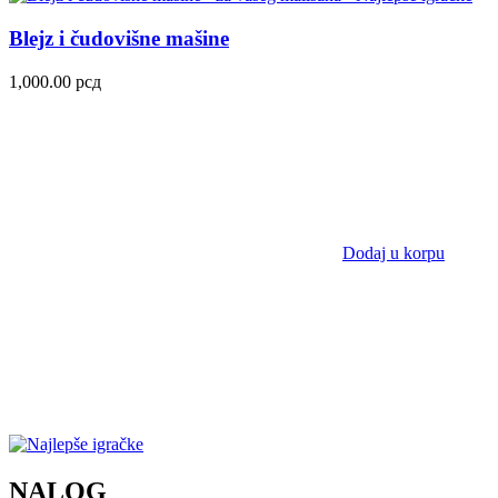
Blejz i čudovišne mašine
1,000.00
рсд
Dodaj u korpu
NALOG