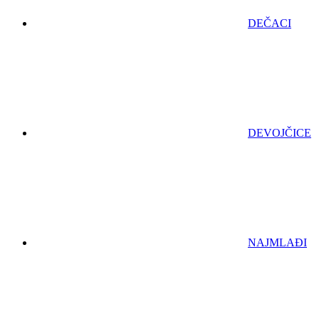
DEČACI
DEVOJČICE
NAJMLAĐI