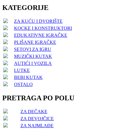
KATEGORIJE
ZA KUĆU I DVORIŠTE
KOCKE I KONSTRUKTORI
EDUKATIVNE IGRAČKE
PLIŠANE IGRAČKE
SETOVI ZA IGRU
MUZIČKI KUTAK
AUTIĆI I VOZILA
LUTKE
BEBI KUTAK
OSTALO
PRETRAGA PO POLU
ZA DEČAKE
ZA DEVOJČICE
ZA NAJMLAĐE