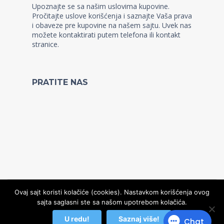
Upoznajte se sa našim uslovima kupovine.
Pročitajte uslove korišćenja i saznajte Vaša prava
i obaveze pre kupovine na našem sajtu. Uvek nas
možete kontaktirati putem telefona ili kontakt
stranice.
PRATITE NAS
Ovaj sajt koristi kolačiće (cookies). Nastavkom korišćenja ovog
sajta saglasni ste sa našom upotrebom kolačića.
© Copyright 2022, Kidz WordPress Theme
U redu!
Saznaj više!